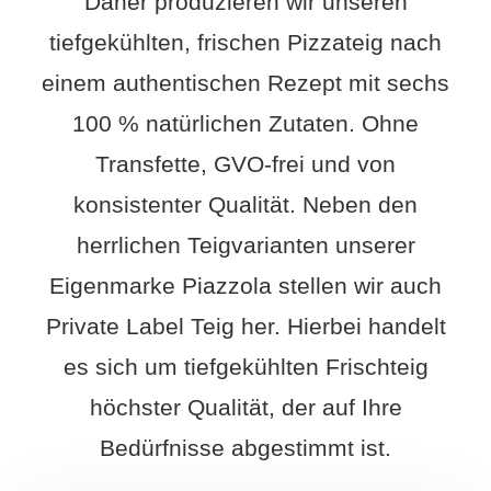
Daher produzieren wir unseren
Spezialteig
Unsere Tradition
Ressourcen
tiefgekühlten, frischen Pizzateig nach
Unsere Werte
Kostenlose Produktübersicht
Kontakt
einem authentischen Rezept mit sechs
100 % natürlichen Zutaten. Ohne
Produktion
Kostenlose Übersicht für Gemüseteig
Deutsch
Transfette, GVO-frei und von
English
konsistenter Qualität. Neben den
herrlichen Teigvarianten unserer
Nederlands
Eigenmarke Piazzola stellen wir auch
Français
Private Label Teig her. Hierbei handelt
es sich um tiefgekühlten Frischteig
Español
höchster Qualität, der auf Ihre
Bedürfnisse abgestimmt ist.