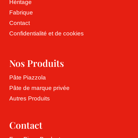
Pâte de spécialité
Héritage
Ressources
Héritage
Fabrique
Valeurs
Aperçu gratuit des produits
Contact
Contact
Confidentialité et de cookies
Fabrique
Aperçu gratuit des pâtons végétariens
Français
English
Nos Produits
Nederlands
Pâte Piazzola
Deutsch
Pâte de marque privée
Autres Produits
Español
Contact