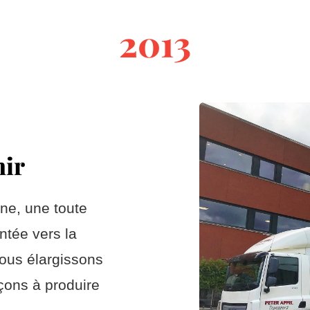
2013
nir
ne, une toute
entée vers la
ous élargissons
nçons à produire