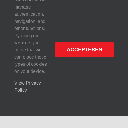
nieuwsbrief om altijd
manage
authentication,
navigation, and
de laatste updates te
other functions.
By using our
ontvangen.
website, you
ACCEPTEREN
agree that we
can place these
types of cookies
on your device.
View Privacy
Policy.