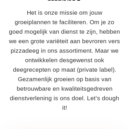
Speciaal deeg
Geschiedenis
Bronnen
Het is onze missie om jouw
Onze waarden
Gratis productoverzicht
Contact
groeiplannen te faciliteren. Om je zo
goed mogelijk van dienst te zijn, hebben
Productie
Gratis groentedeeg overzicht
Nederlands
we een grote variëteit aan bevroren vers
English
pizzadeeg in ons assortiment. Maar we
ontwikkelen desgewenst ook
Français
deegrecepten op maat (private label).
Gezamenlijk groeien op basis van
Deutsch
betrouwbare en kwaliteitsgedreven
dienstverlening is ons doel. Let’s dough
Español
it!