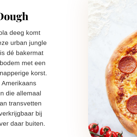
Dough​
zola deeg komt
eze urban jungle
 is dé bakermat
e bodem met een
napperige korst.
ns Amerikaans
n die allemaal
an transvetten
erkrijgbaar bij
ver daar buiten.