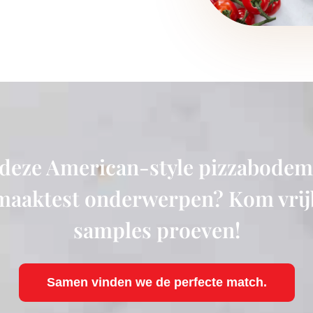
 deze American-style pizzabodem
maaktest onderwerpen? Kom vrij
samples proeven!
Samen vinden we de perfecte match.