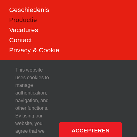
Geschiedenis
Productie
Vacatures
Contact
Privacy & Cookie
This website
Onze Producten
uses cookies to
manage
Piazzola Deeg
authentication,
navigation, and
Private Label Deeg
other functions.
Bodems & Toppings
By using our
website, you
ACCEPTEREN
agree that we