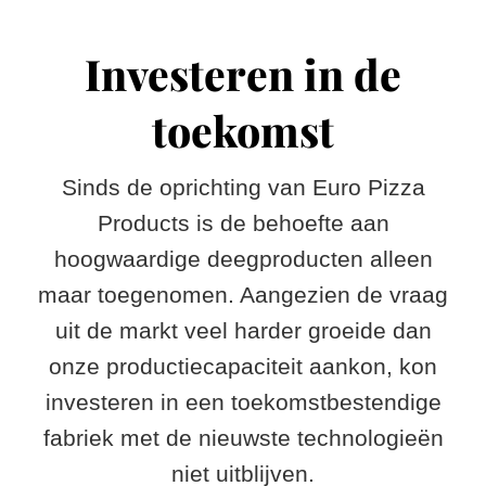
Speciaal deeg
Geschiedenis
Bronnen
Investeren in de
Onze waarden
Gratis productoverzicht
Contact
toekomst
Productie
Gratis groentedeeg overzicht
Nederlands
Sinds de oprichting van Euro Pizza
English
Products is de behoefte aan
Français
hoogwaardige deegproducten alleen
maar toegenomen. Aangezien de vraag
Deutsch
uit de markt veel harder groeide dan
onze productiecapaciteit aankon, kon
Español
investeren in een toekomstbestendige
fabriek met de nieuwste technologieën
niet uitblijven.