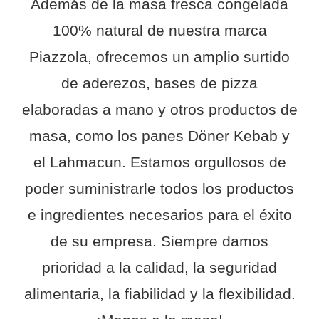
Masa especial
Historia
Además de la masa fresca congelada
Rescursos
100% natural de nuestra marca
Nuestros valores
Presentación de productos gratuita
Contacto
Piazzola, ofrecemos un amplio surtido
de aderezos, bases de pizza
Producción
Presentación de masas vegetales gratuita
Español
elaboradas a mano y otros productos de
English
masa, como los panes Döner Kebab y
el Lahmacun. Estamos orgullosos de
Nederlands
poder suministrarle todos los productos
Français
e ingredientes necesarios para el éxito
de su empresa. Siempre damos
Deutsch
prioridad a la calidad, la seguridad
alimentaria, la fiabilidad y la flexibilidad.