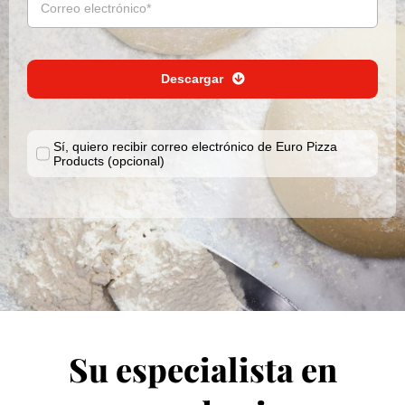
Masa especial
Historia
Rescursos
Nuestros valores
Presentación de productos gratuita
Contacto
Descargar
Producción
Presentación de masas vegetales gratuita
Español
Sí, quiero recibir correo electrónico de Euro Pizza
English
Products (opcional)
Nederlands
Français
Deutsch
Su especialista en