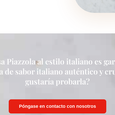
 Piazzola al estilo italiano es ga
 de sabor italiano auténtico y cr
gustaría probarla?
Póngase en contacto con nosotros