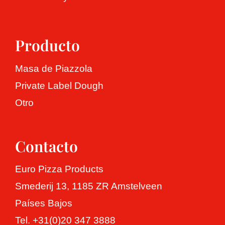
Masa especial
Historia
Rescursos
Nuestros valores
Presentación de productos gratuita
Contacto
Producto
Producción
Presentación de masas vegetales gratuita
Español
Masa de Piazzola
Private Label Dough
English
Otro
Nederlands
Contacto
Français
Euro Pizza Products
Deutsch
Smederij 13, 1185 ZR Amstelveen
Países Bajos
Tel. +31(0)20 347 3888