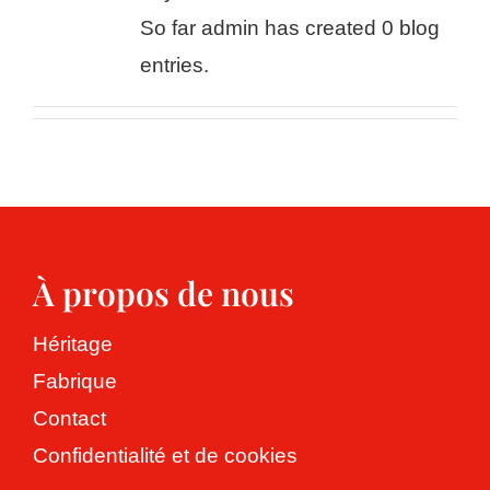
Pâte de spécialité
Héritage
Ressources
So far admin has created 0 blog
entries.
Valeurs
Aperçu gratuit des produits
Contact
Fabrique
Aperçu gratuit des pâtons végétariens
Français
English
Nederlands
À propos de nous
Deutsch
Héritage
Español
Fabrique
Contact
Confidentialité et de cookies